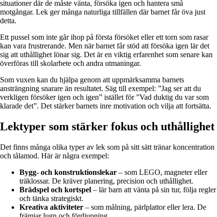
situationer där de måste vänta, försöka igen och hantera små
motgångar. Lek ger många naturliga tillfällen där barnet får öva just
detta.
Ett pussel som inte går ihop på första försöket eller ett torn som rasar
kan vara frustrerande. Men när barnet får stöd att försöka igen lär det
sig att uthållighet lönar sig. Det är en viktig erfarenhet som senare kan
överföras till skolarbete och andra utmaningar.
Som vuxen kan du hjälpa genom att uppmärksamma barnets
ansträngning snarare än resultatet. Säg till exempel: ”Jag ser att du
verkligen försöker igen och igen” istället för ”Vad duktig du var som
klarade det”. Det stärker barnets inre motivation och vilja att fortsätta.
Lektyper som stärker fokus och uthållighet
Det finns många olika typer av lek som på sitt sätt tränar koncentration
och tålamod. Här är några exempel:
Bygg- och konstruktionslekar
– som LEGO, magneter eller
träklossar. De kräver planering, precision och uthållighet.
Brädspel och kortspel
– lär barn att vänta på sin tur, följa regler
och tänka strategiskt.
Kreativa aktiviteter
– som målning, pärlplattor eller lera. De
främjar lugn och fördjupning.