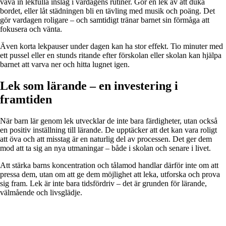
väva in lekfulla inslag i vardagens rutiner. Gör en lek av att duka
bordet, eller låt städningen bli en tävling med musik och poäng. Det
gör vardagen roligare – och samtidigt tränar barnet sin förmåga att
fokusera och vänta.
Även korta lekpauser under dagen kan ha stor effekt. Tio minuter med
ett pussel eller en stunds ritande efter förskolan eller skolan kan hjälpa
barnet att varva ner och hitta lugnet igen.
Lek som lärande – en investering i
framtiden
När barn lär genom lek utvecklar de inte bara färdigheter, utan också
en positiv inställning till lärande. De upptäcker att det kan vara roligt
att öva och att misstag är en naturlig del av processen. Det ger dem
mod att ta sig an nya utmaningar – både i skolan och senare i livet.
Att stärka barns koncentration och tålamod handlar därför inte om att
pressa dem, utan om att ge dem möjlighet att leka, utforska och prova
sig fram. Lek är inte bara tidsfördriv – det är grunden för lärande,
välmående och livsglädje.