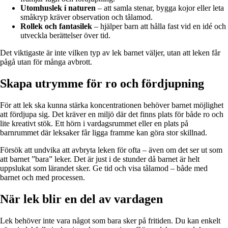
Utomhuslek i naturen
– att samla stenar, bygga kojor eller leta
småkryp kräver observation och tålamod.
Rollek och fantasilek
– hjälper barn att hålla fast vid en idé och
utveckla berättelser över tid.
Det viktigaste är inte vilken typ av lek barnet väljer, utan att leken får
pågå utan för många avbrott.
Skapa utrymme för ro och fördjupning
För att lek ska kunna stärka koncentrationen behöver barnet möjlighet
att fördjupa sig. Det kräver en miljö där det finns plats för både ro och
lite kreativt stök. Ett hörn i vardagsrummet eller en plats på
barnrummet där leksaker får ligga framme kan göra stor skillnad.
Försök att undvika att avbryta leken för ofta – även om det ser ut som
att barnet ”bara” leker. Det är just i de stunder då barnet är helt
uppslukat som lärandet sker. Ge tid och visa tålamod – både med
barnet och med processen.
När lek blir en del av vardagen
Lek behöver inte vara något som bara sker på fritiden. Du kan enkelt