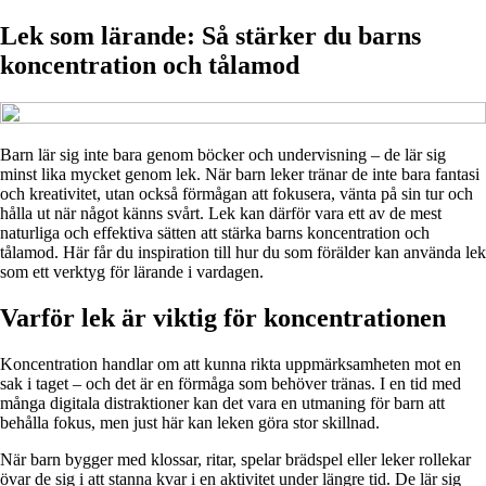
Lek som lärande: Så stärker du barns
koncentration och tålamod
Barn lär sig inte bara genom böcker och undervisning – de lär sig
minst lika mycket genom lek. När barn leker tränar de inte bara fantasi
och kreativitet, utan också förmågan att fokusera, vänta på sin tur och
hålla ut när något känns svårt. Lek kan därför vara ett av de mest
naturliga och effektiva sätten att stärka barns koncentration och
tålamod. Här får du inspiration till hur du som förälder kan använda lek
som ett verktyg för lärande i vardagen.
Varför lek är viktig för koncentrationen
Koncentration handlar om att kunna rikta uppmärksamheten mot en
sak i taget – och det är en förmåga som behöver tränas. I en tid med
många digitala distraktioner kan det vara en utmaning för barn att
behålla fokus, men just här kan leken göra stor skillnad.
När barn bygger med klossar, ritar, spelar brädspel eller leker rollekar
övar de sig i att stanna kvar i en aktivitet under längre tid. De lär sig