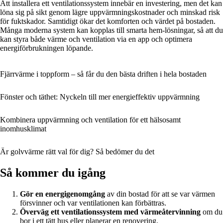
Att installera ett ventilationssystem innebär en investering, men det kan
löna sig på sikt genom lägre uppvärmningskostnader och minskad risk
för fuktskador. Samtidigt ökar det komforten och värdet på bostaden.
Många moderna system kan kopplas till smarta hem-lösningar, så att du
kan styra både värme och ventilation via en app och optimera
energiförbrukningen löpande.
Fjärrvärme i toppform – så får du den bästa driften i hela bostaden
Fönster och täthet: Nyckeln till mer energieffektiv uppvärmning
Kombinera uppvärmning och ventilation för ett hälsosamt
inomhusklimat
Är golvvärme rätt val för dig? Så bedömer du det
Så kommer du igång
Gör en energigenomgång
av din bostad för att se var värmen
försvinner och var ventilationen kan förbättras.
Överväg ett ventilationssystem med värmeåtervinning
om du
bor i ett tätt hus eller planerar en renovering.