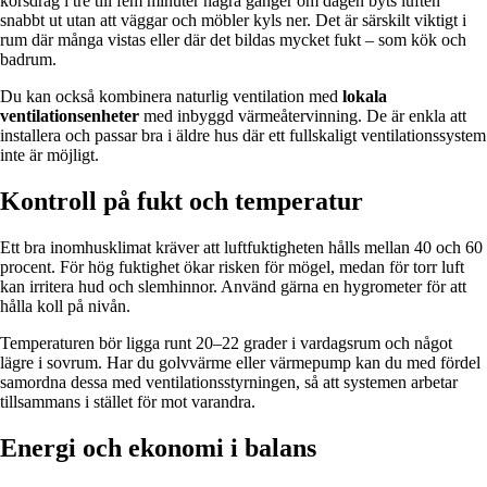
korsdrag i tre till fem minuter några gånger om dagen byts luften
snabbt ut utan att väggar och möbler kyls ner. Det är särskilt viktigt i
rum där många vistas eller där det bildas mycket fukt – som kök och
badrum.
Du kan också kombinera naturlig ventilation med
lokala
ventilationsenheter
med inbyggd värmeåtervinning. De är enkla att
installera och passar bra i äldre hus där ett fullskaligt ventilationssystem
inte är möjligt.
Kontroll på fukt och temperatur
Ett bra inomhusklimat kräver att luftfuktigheten hålls mellan 40 och 60
procent. För hög fuktighet ökar risken för mögel, medan för torr luft
kan irritera hud och slemhinnor. Använd gärna en hygrometer för att
hålla koll på nivån.
Temperaturen bör ligga runt 20–22 grader i vardagsrum och något
lägre i sovrum. Har du golvvärme eller värmepump kan du med fördel
samordna dessa med ventilationsstyrningen, så att systemen arbetar
tillsammans i stället för mot varandra.
Energi och ekonomi i balans