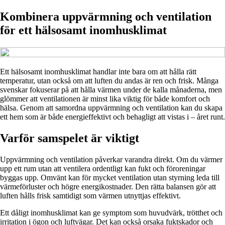
Kombinera uppvärmning och ventilation
för ett hälsosamt inomhusklimat
Ett hälsosamt inomhusklimat handlar inte bara om att hålla rätt
temperatur, utan också om att luften du andas är ren och frisk. Många
svenskar fokuserar på att hålla värmen under de kalla månaderna, men
glömmer att ventilationen är minst lika viktig för både komfort och
hälsa. Genom att samordna uppvärmning och ventilation kan du skapa
ett hem som är både energieffektivt och behagligt att vistas i – året runt.
Varför samspelet är viktigt
Uppvärmning och ventilation påverkar varandra direkt. Om du värmer
upp ett rum utan att ventilera ordentligt kan fukt och föroreningar
byggas upp. Omvänt kan för mycket ventilation utan styrning leda till
värmeförluster och högre energikostnader. Den rätta balansen gör att
luften hålls frisk samtidigt som värmen utnyttjas effektivt.
Ett dåligt inomhusklimat kan ge symptom som huvudvärk, trötthet och
irritation i ögon och luftvägar. Det kan också orsaka fuktskador och