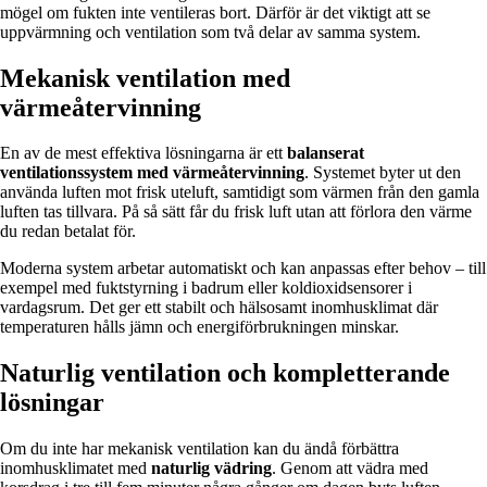
mögel om fukten inte ventileras bort. Därför är det viktigt att se
uppvärmning och ventilation som två delar av samma system.
Mekanisk ventilation med
värmeåtervinning
En av de mest effektiva lösningarna är ett
balanserat
ventilationssystem med värmeåtervinning
. Systemet byter ut den
använda luften mot frisk uteluft, samtidigt som värmen från den gamla
luften tas tillvara. På så sätt får du frisk luft utan att förlora den värme
du redan betalat för.
Moderna system arbetar automatiskt och kan anpassas efter behov – till
exempel med fuktstyrning i badrum eller koldioxidsensorer i
vardagsrum. Det ger ett stabilt och hälsosamt inomhusklimat där
temperaturen hålls jämn och energiförbrukningen minskar.
Naturlig ventilation och kompletterande
lösningar
Om du inte har mekanisk ventilation kan du ändå förbättra
inomhusklimatet med
naturlig vädring
. Genom att vädra med