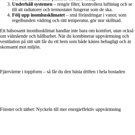
Underhåll systemen
– rengör filter, kontrollera luftintag och se
till att radiatorer och termostater fungerar som de ska.
Följ upp inomhusklimatet
– små förändringar i vanor, som
regelbunden vädring och rätt temperatur, gör stor skillnad.
Ett hälsosamt inomhusklimat handlar inte bara om komfort, utan också
om välmående och hållbarhet. När du kombinerar uppvärmning och
ventilation på rätt sätt får du ett hem som både känns behagligt och är
skonsamt mot miljön.
Fjärrvärme i toppform – så får du den bästa driften i hela bostaden
Fönster och täthet: Nyckeln till mer energieffektiv uppvärmning