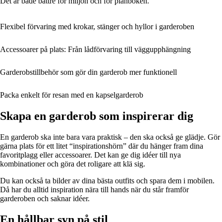
Det är både bättre för miljön och för plånboken.
Flexibel förvaring med krokar, stänger och hyllor i garderoben
Accessoarer på plats: Från lådförvaring till väggupphängning
Garderobstillbehör som gör din garderob mer funktionell
Packa enkelt för resan med en kapselgarderob
Skapa en garderob som inspirerar dig
En garderob ska inte bara vara praktisk – den ska också ge glädje. Gör
gärna plats för ett litet “inspirationshörn” där du hänger fram dina
favoritplagg eller accessoarer. Det kan ge dig idéer till nya
kombinationer och göra det roligare att klä sig.
Du kan också ta bilder av dina bästa outfits och spara dem i mobilen.
Då har du alltid inspiration nära till hands när du står framför
garderoben och saknar idéer.
En hållbar syn på stil