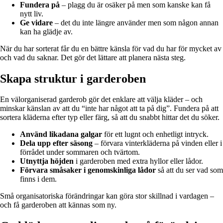
Fundera på
– plagg du är osäker på men som kanske kan få
nytt liv.
Ge vidare
– det du inte längre använder men som någon annan
kan ha glädje av.
När du har sorterat får du en bättre känsla för vad du har för mycket av
och vad du saknar. Det gör det lättare att planera nästa steg.
Skapa struktur i garderoben
En välorganiserad garderob gör det enklare att välja kläder – och
minskar känslan av att du “inte har något att ta på dig”. Fundera på att
sortera kläderna efter typ eller färg, så att du snabbt hittar det du söker.
Använd likadana galgar
för ett lugnt och enhetligt intryck.
Dela upp efter säsong
– förvara vinterkläderna på vinden eller i
förrådet under sommaren och tvärtom.
Utnyttja höjden
i garderoben med extra hyllor eller lådor.
Förvara småsaker i genomskinliga lådor
så att du ser vad som
finns i dem.
Små organisatoriska förändringar kan göra stor skillnad i vardagen –
och få garderoben att kännas som ny.