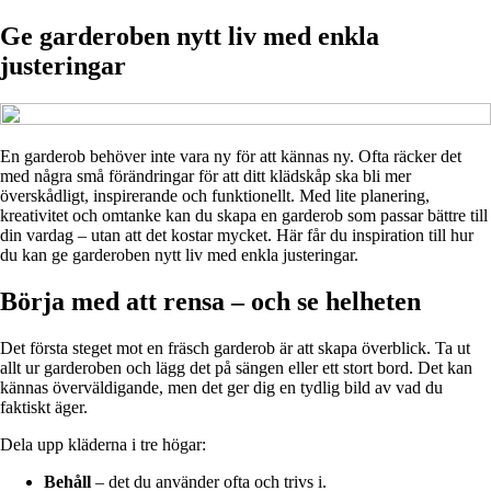
Ge garderoben nytt liv med enkla
justeringar
En garderob behöver inte vara ny för att kännas ny. Ofta räcker det
med några små förändringar för att ditt klädskåp ska bli mer
överskådligt, inspirerande och funktionellt. Med lite planering,
kreativitet och omtanke kan du skapa en garderob som passar bättre till
din vardag – utan att det kostar mycket. Här får du inspiration till hur
du kan ge garderoben nytt liv med enkla justeringar.
Börja med att rensa – och se helheten
Det första steget mot en fräsch garderob är att skapa överblick. Ta ut
allt ur garderoben och lägg det på sängen eller ett stort bord. Det kan
kännas överväldigande, men det ger dig en tydlig bild av vad du
faktiskt äger.
Dela upp kläderna i tre högar:
Behåll
– det du använder ofta och trivs i.