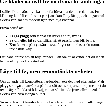
Ge kläderna nytt liv med små förändringar
I stället för att köpa nytt kan du ofta förvandla det du redan har. En
klänning kan bli en blus, ett par jeans kan få ny längd, och en gammal
skjorta kan kännas modern igen med nya knappar.
Prova också att:
Färga plagg
som tappat sin lyster i en ny nyans.
Sy om eller låt sy om
kläder så att passformen blir bättre.
Kombinera på nya sätt
– testa färger och mönster du normalt
inte skulle välja.
Det handlar inte om att följa trender, utan om att använda det du redan
har på ett nytt och kreativt sätt.
Lägg till få, men genomtänkta nyheter
Om du ändå vill komplettera garderoben, gör det med eftertanke. Välj
plagg som går att använda på flera sätt och som passar ihop med det du
redan äger. En klassisk kavaj, ett par välsittande jeans eller en enkel
skjorta kan lyfta många outfits.
Satsa på kvalitet framför kvantitet – och välj material som håller länge.