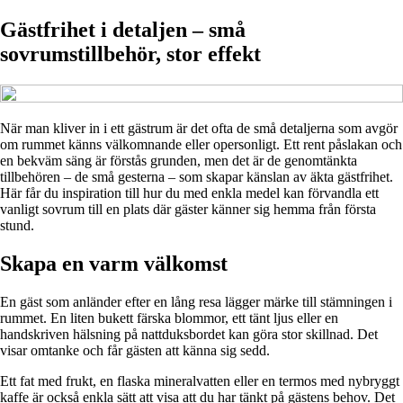
Gästfrihet i detaljen – små
sovrumstillbehör, stor effekt
När man kliver in i ett gästrum är det ofta de små detaljerna som avgör
om rummet känns välkomnande eller opersonligt. Ett rent påslakan och
en bekväm säng är förstås grunden, men det är de genomtänkta
tillbehören – de små gesterna – som skapar känslan av äkta gästfrihet.
Här får du inspiration till hur du med enkla medel kan förvandla ett
vanligt sovrum till en plats där gäster känner sig hemma från första
stund.
Skapa en varm välkomst
En gäst som anländer efter en lång resa lägger märke till stämningen i
rummet. En liten bukett färska blommor, ett tänt ljus eller en
handskriven hälsning på nattduksbordet kan göra stor skillnad. Det
visar omtanke och får gästen att känna sig sedd.
Ett fat med frukt, en flaska mineralvatten eller en termos med nybryggt
kaffe är också enkla sätt att visa att du har tänkt på gästens behov. Det