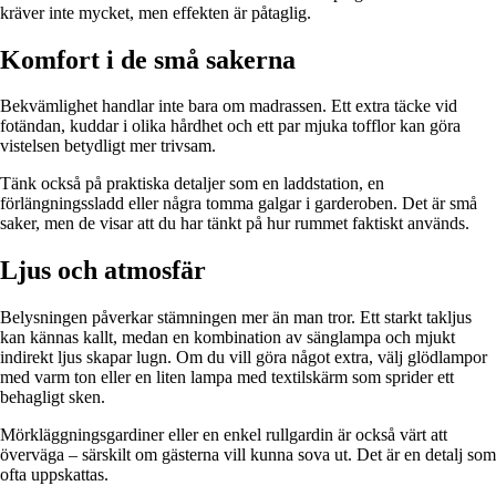
kräver inte mycket, men effekten är påtaglig.
Komfort i de små sakerna
Bekvämlighet handlar inte bara om madrassen. Ett extra täcke vid
fotändan, kuddar i olika hårdhet och ett par mjuka tofflor kan göra
vistelsen betydligt mer trivsam.
Tänk också på praktiska detaljer som en laddstation, en
förlängningssladd eller några tomma galgar i garderoben. Det är små
saker, men de visar att du har tänkt på hur rummet faktiskt används.
Ljus och atmosfär
Belysningen påverkar stämningen mer än man tror. Ett starkt takljus
kan kännas kallt, medan en kombination av sänglampa och mjukt
indirekt ljus skapar lugn. Om du vill göra något extra, välj glödlampor
med varm ton eller en liten lampa med textilskärm som sprider ett
behagligt sken.
Mörkläggningsgardiner eller en enkel rullgardin är också värt att
överväga – särskilt om gästerna vill kunna sova ut. Det är en detalj som
ofta uppskattas.