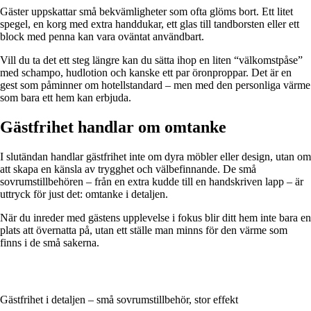
Gäster uppskattar små bekvämligheter som ofta glöms bort. Ett litet
spegel, en korg med extra handdukar, ett glas till tandborsten eller ett
block med penna kan vara oväntat användbart.
Vill du ta det ett steg längre kan du sätta ihop en liten “välkomstpåse”
med schampo, hudlotion och kanske ett par öronproppar. Det är en
gest som påminner om hotellstandard – men med den personliga värme
som bara ett hem kan erbjuda.
Gästfrihet handlar om omtanke
I slutändan handlar gästfrihet inte om dyra möbler eller design, utan om
att skapa en känsla av trygghet och välbefinnande. De små
sovrumstillbehören – från en extra kudde till en handskriven lapp – är
uttryck för just det: omtanke i detaljen.
När du inreder med gästens upplevelse i fokus blir ditt hem inte bara en
plats att övernatta på, utan ett ställe man minns för den värme som
finns i de små sakerna.
Gästfrihet i detaljen – små sovrumstillbehör, stor effekt