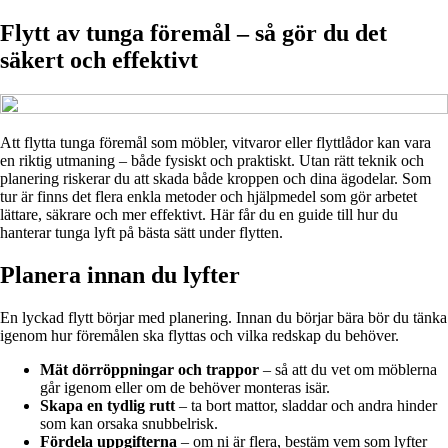
Flytt av tunga föremål – så gör du det
säkert och effektivt
Att flytta tunga föremål som möbler, vitvaror eller flyttlådor kan vara
en riktig utmaning – både fysiskt och praktiskt. Utan rätt teknik och
planering riskerar du att skada både kroppen och dina ägodelar. Som
tur är finns det flera enkla metoder och hjälpmedel som gör arbetet
lättare, säkrare och mer effektivt. Här får du en guide till hur du
hanterar tunga lyft på bästa sätt under flytten.
Planera innan du lyfter
En lyckad flytt börjar med planering. Innan du börjar bära bör du tänka
igenom hur föremålen ska flyttas och vilka redskap du behöver.
Mät dörröppningar och trappor
– så att du vet om möblerna
går igenom eller om de behöver monteras isär.
Skapa en tydlig rutt
– ta bort mattor, sladdar och andra hinder
som kan orsaka snubbelrisk.
Fördela uppgifterna
– om ni är flera, bestäm vem som lyfter