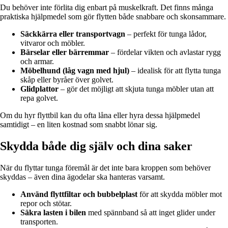
Du behöver inte förlita dig enbart på muskelkraft. Det finns många
praktiska hjälpmedel som gör flytten både snabbare och skonsammare.
Säckkärra eller transportvagn
– perfekt för tunga lådor,
vitvaror och möbler.
Bärselar eller bärremmar
– fördelar vikten och avlastar rygg
och armar.
Möbelhund (låg vagn med hjul)
– idealisk för att flytta tunga
skåp eller byråer över golvet.
Glidplattor
– gör det möjligt att skjuta tunga möbler utan att
repa golvet.
Om du hyr flyttbil kan du ofta låna eller hyra dessa hjälpmedel
samtidigt – en liten kostnad som snabbt lönar sig.
Skydda både dig själv och dina saker
När du flyttar tunga föremål är det inte bara kroppen som behöver
skyddas – även dina ägodelar ska hanteras varsamt.
Använd flyttfiltar och bubbelplast
för att skydda möbler mot
repor och stötar.
Säkra lasten i bilen
med spännband så att inget glider under
transporten.