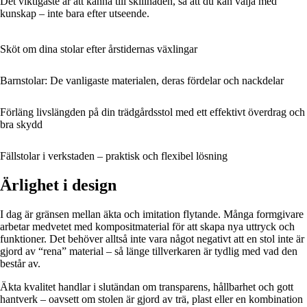
Det viktigaste är att känna till skillnaden, så att du kan välja med
kunskap – inte bara efter utseende.
Sköt om dina stolar efter årstidernas växlingar
Barnstolar: De vanligaste materialen, deras fördelar och nackdelar
Förläng livslängden på din trädgårdsstol med ett effektivt överdrag och
bra skydd
Fällstolar i verkstaden – praktisk och flexibel lösning
Ärlighet i design
I dag är gränsen mellan äkta och imitation flytande. Många formgivare
arbetar medvetet med kompositmaterial för att skapa nya uttryck och
funktioner. Det behöver alltså inte vara något negativt att en stol inte är
gjord av “rena” material – så länge tillverkaren är tydlig med vad den
består av.
Äkta kvalitet handlar i slutändan om transparens, hållbarhet och gott
hantverk – oavsett om stolen är gjord av trä, plast eller en kombination