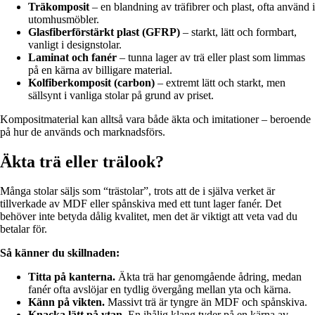
Träkomposit
– en blandning av träfibrer och plast, ofta använd i
utomhusmöbler.
Glasfiberförstärkt plast (GFRP)
– starkt, lätt och formbart,
vanligt i designstolar.
Laminat och fanér
– tunna lager av trä eller plast som limmas
på en kärna av billigare material.
Kolfiberkomposit (carbon)
– extremt lätt och starkt, men
sällsynt i vanliga stolar på grund av priset.
Kompositmaterial kan alltså vara både äkta och imitationer – beroende
på hur de används och marknadsförs.
Äkta trä eller trälook?
Många stolar säljs som “trästolar”, trots att de i själva verket är
tillverkade av MDF eller spånskiva med ett tunt lager fanér. Det
behöver inte betyda dålig kvalitet, men det är viktigt att veta vad du
betalar för.
Så känner du skillnaden:
Titta på kanterna.
Äkta trä har genomgående ådring, medan
fanér ofta avslöjar en tydlig övergång mellan yta och kärna.
Känn på vikten.
Massivt trä är tyngre än MDF och spånskiva.
Knacka lätt på ytan.
En ihålig klang tyder på en kärna av