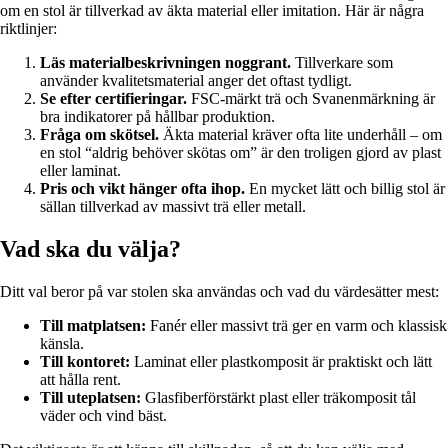
om en stol är tillverkad av äkta material eller imitation. Här är några
riktlinjer:
Läs materialbeskrivningen noggrant.
Tillverkare som
använder kvalitetsmaterial anger det oftast tydligt.
Se efter certifieringar.
FSC-märkt trä och Svanenmärkning är
bra indikatorer på hållbar produktion.
Fråga om skötsel.
Äkta material kräver ofta lite underhåll – om
en stol “aldrig behöver skötas om” är den troligen gjord av plast
eller laminat.
Pris och vikt hänger ofta ihop.
En mycket lätt och billig stol är
sällan tillverkad av massivt trä eller metall.
Vad ska du välja?
Ditt val beror på var stolen ska användas och vad du värdesätter mest:
Till matplatsen:
Fanér eller massivt trä ger en varm och klassisk
känsla.
Till kontoret:
Laminat eller plastkomposit är praktiskt och lätt
att hålla rent.
Till uteplatsen:
Glasfiberförstärkt plast eller träkomposit tål
väder och vind bäst.