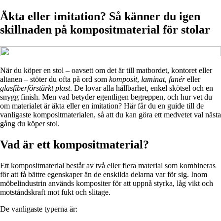
Äkta eller imitation? Så känner du igen
skillnaden på kompositmaterial för stolar
När du köper en stol – oavsett om det är till matbordet, kontoret eller
altanen – stöter du ofta på ord som
komposit
,
laminat
,
fanér
eller
glasfiberförstärkt plast
. De lovar alla hållbarhet, enkel skötsel och en
snygg finish. Men vad betyder egentligen begreppen, och hur vet du
om materialet är äkta eller en imitation? Här får du en guide till de
vanligaste kompositmaterialen, så att du kan göra ett medvetet val nästa
gång du köper stol.
Vad är ett kompositmaterial?
Ett kompositmaterial består av två eller flera material som kombineras
för att få bättre egenskaper än de enskilda delarna var för sig. Inom
möbelindustrin används kompositer för att uppnå styrka, låg vikt och
motståndskraft mot fukt och slitage.
De vanligaste typerna är: