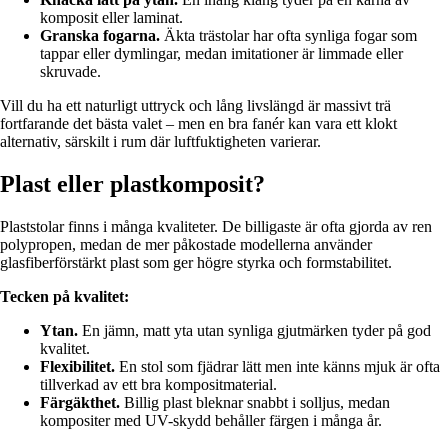
komposit eller laminat.
Granska fogarna.
Äkta trästolar har ofta synliga fogar som
tappar eller dymlingar, medan imitationer är limmade eller
skruvade.
Vill du ha ett naturligt uttryck och lång livslängd är massivt trä
fortfarande det bästa valet – men en bra fanér kan vara ett klokt
alternativ, särskilt i rum där luftfuktigheten varierar.
Plast eller plastkomposit?
Plaststolar finns i många kvaliteter. De billigaste är ofta gjorda av ren
polypropen, medan de mer påkostade modellerna använder
glasfiberförstärkt plast som ger högre styrka och formstabilitet.
Tecken på kvalitet:
Ytan.
En jämn, matt yta utan synliga gjutmärken tyder på god
kvalitet.
Flexibilitet.
En stol som fjädrar lätt men inte känns mjuk är ofta
tillverkad av ett bra kompositmaterial.
Färgäkthet.
Billig plast bleknar snabbt i solljus, medan
kompositer med UV-skydd behåller färgen i många år.